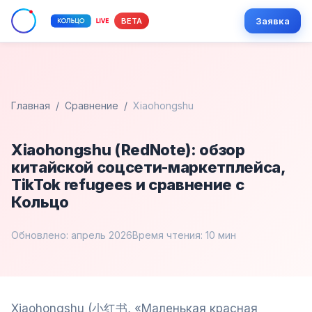
Заявка
BETA
Главная
/
Сравнение
/
Xiaohongshu
Xiaohongshu (RedNote): обзор
китайской соцсети-маркетплейса,
TikTok refugees и сравнение с
Кольцо
Обновлено: апрель 2026
Время чтения: 10 мин
Xiaohongshu (小红书, «Маленькая красная