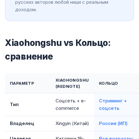
русских авторов любой ниши с реальным
доходом.
Xiaohongshu vs Кольцо:
сравнение
XIAOHONGSHU
ПАРАМЕТР
КОЛЬЦО
(REDNOTE)
Соцсеть + e-
Стриминг +
Тип
commerce
соцсеть
Владелец
Xingyin (Китай)
Россия (ИП)
Целевая
Китаянки 18-
Все возрасты,