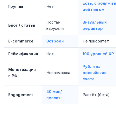
Есть, с ролями 
Группы
Нет
рейтингом
Посты-
Визуальный
Блог / статьи
карусели
редактор
E-commerce
Встроен
Не приоритет
Геймификация
Нет
100 уровней XP
Рубли на
Монетизация
Невозможна
российские
в РФ
счета
40 мин/
Engagement
Растёт (бета)
сессия