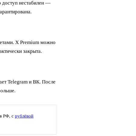
ор доступ нестабилен —
гарантирована.
счетами. X Premium можно
актически закрыта.
ет Telegram и ВК. После
больше.
в РФ, с
рублёвой