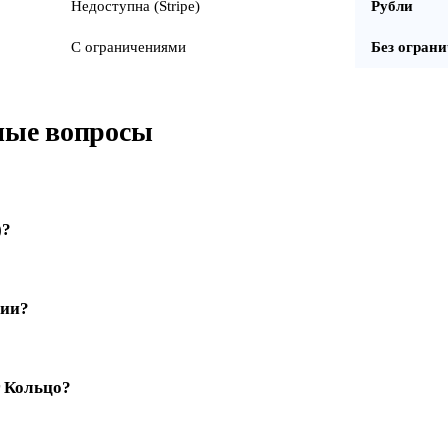
Недоступна (Stripe)
Рубли
С ограничениями
Без огран
мые вопросы
)?
сии?
т Кольцо?