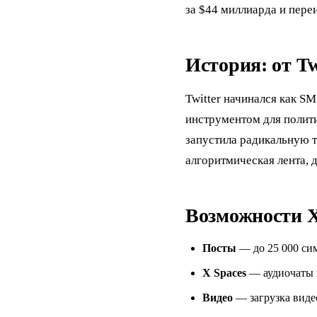
за $44 миллиарда и переи
История: от Tw
Twitter начинался как S
инструментом для полити
запустила радикальную 
алгоритмическая лента,
Возможности 
Посты
— до 25 000 сим
X Spaces
— аудиочаты в
Видео
— загрузка виде