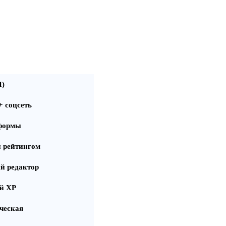
П)
+ соцсеть
формы
и рейтингом
й редактор
ей XP
ческая