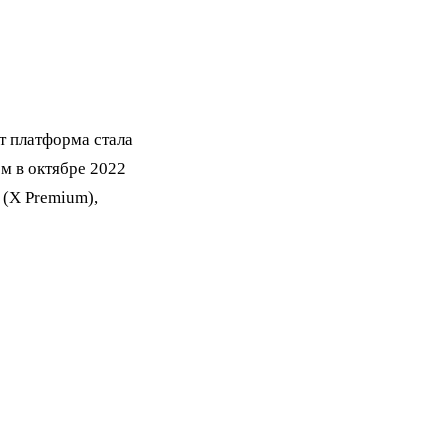
т платформа стала
м в октябре 2022
 (X Premium),