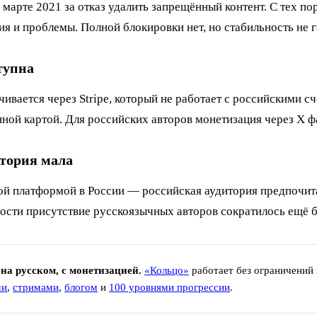
в марте 2021 за отказ удалить запрещённый контент. С тех п
я и проблемы. Полной блокировки нет, но стабильность не 
тупна
чивается через Stripe, который не работает с российскими 
нной картой. Для российских авторов монетизация через X ф
тория мала
ой платформой в России — российская аудитория предпочита
ости присутствие русскоязычных авторов сократилось ещё 
на русском, с монетизацией.
«Кольцо»
работает без ограничений 
ми
,
стримами
,
блогом
и
100 уровнями прогрессии
.