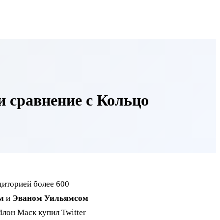
и сравнение с Кольцо
диторией более 600
м
и
Эваном Уильямсом
Илон Маск купил Twitter