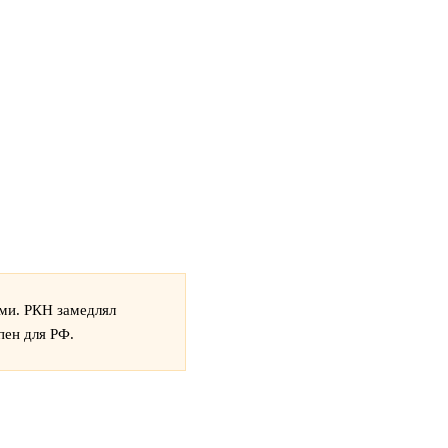
ями. РКН замедлял
пен для РФ.