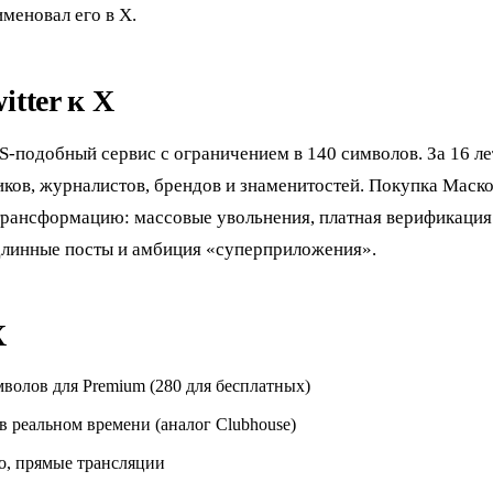
меновал его в X.
itter к X
MS-подобный сервис с ограничением в 140 символов. За 16 ле
ков, журналистов, брендов и знаменитостей. Покупка Маско
трансформацию: массовые увольнения, платная верификация
 длинные посты и амбиция «суперприложения».
X
волов для Premium (280 для бесплатных)
 реальном времени (аналог Clubhouse)
о, прямые трансляции