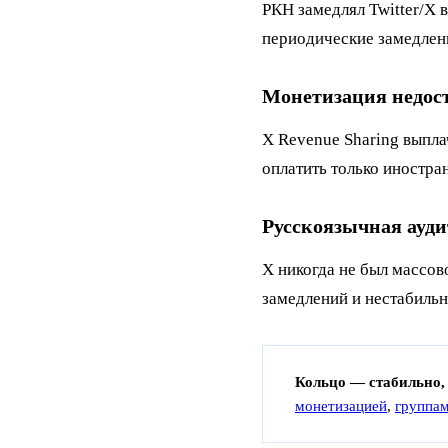
РКН замедлял Twitter/X 
периодические замедлени
Монетизация недос
X Revenue Sharing выпла
оплатить только иностра
Русскоязычная ауди
X никогда не был массов
замедлений и нестабильн
Кольцо — стабильно, 
монетизацией
,
группа