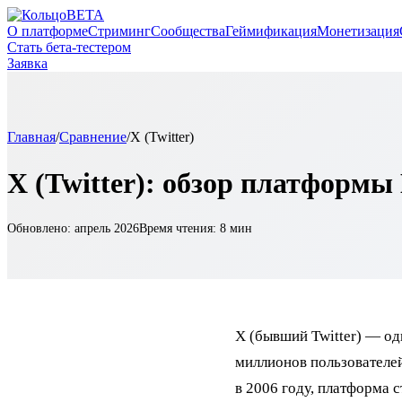
BETA
О платформе
Стриминг
Сообщества
Геймификация
Монетизация
Стать бета-тестером
Заявка
Главная
/
Сравнение
/
X (Twitter)
X (Twitter): обзор платформы
Обновлено: апрель 2026
Время чтения: 8 мин
X (бывший Twitter) — од
миллионов пользователе
в 2006 году, платформа 