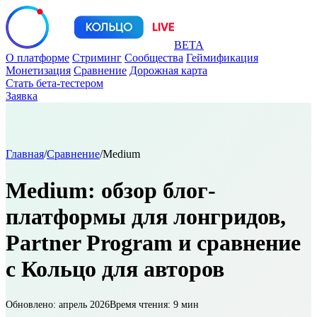
BETA
О платформе
Стриминг
Сообщества
Геймификация
Монетизация
Сравнение
Дорожная карта
Стать бета-тестером
Заявка
Главная
/
Сравнение
/
Medium
Medium: обзор блог-
платформы для лонгридов,
Partner Program и сравнение
с Кольцо для авторов
Обновлено: апрель 2026
Время чтения: 9 мин