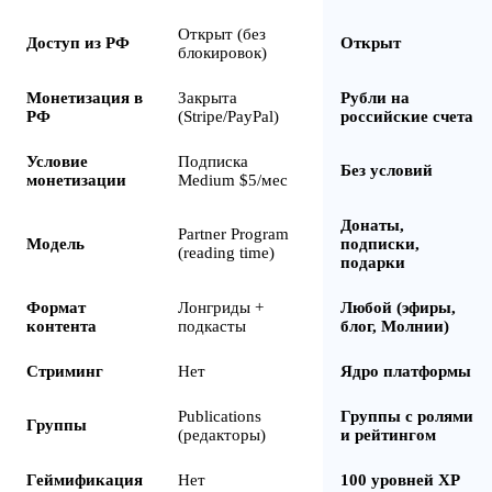
Открыт (без
Доступ из РФ
Открыт
блокировок)
Монетизация в
Закрыта
Рубли на
РФ
(Stripe/PayPal)
российские счета
Условие
Подписка
Без условий
монетизации
Medium $5/мес
Донаты,
Partner Program
Модель
подписки,
(reading time)
подарки
Формат
Лонгриды +
Любой (эфиры,
контента
подкасты
блог, Молнии)
Стриминг
Нет
Ядро платформы
Publications
Группы с ролями
Группы
(редакторы)
и рейтингом
Геймификация
Нет
100 уровней XP