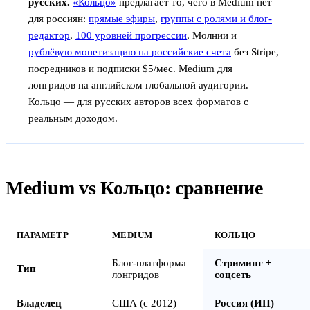
русских.
«Кольцо»
предлагает то, чего в Medium нет
для россиян:
прямые эфиры
,
группы с ролями и блог-
редактор
,
100 уровней прогрессии
, Молнии и
рублёвую монетизацию на российские счета
без Stripe,
посредников и подписки $5/мес. Medium для
лонгридов на английском глобальной аудитории.
Кольцо — для русских авторов всех форматов с
реальным доходом.
Medium vs Кольцо: сравнение
ПАРАМЕТР
MEDIUM
КОЛЬЦО
Блог-платформа
Стриминг +
Тип
лонгридов
соцсеть
Владелец
США (с 2012)
Россия (ИП)