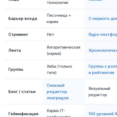
технологии
Песочница +
Барьер входа
С первого дн
карма
Стриминг
Нет
Ядро платфо
Алгоритмическая
Лента
Хронологиче
(карма)
Хабы (только
Группы с рол
Группы
теги)
и рейтингом
Сильный
Визуальный
Блог / статьи
редактор
редактор
лонгридов
Карма IT-
Геймификация
100 уровней 
сообщества