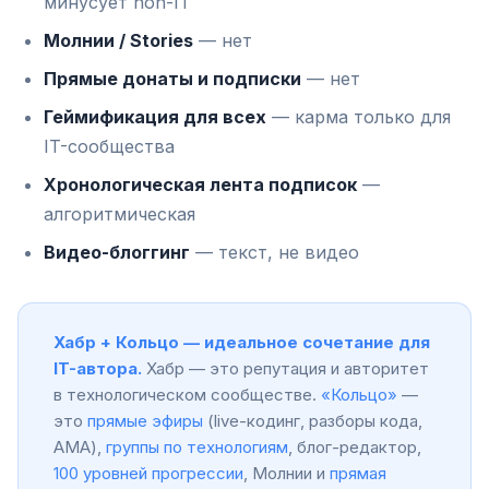
минусует non-IT
Молнии / Stories
— нет
Прямые донаты и подписки
— нет
Геймификация для всех
— карма только для
IT-сообщества
Хронологическая лента подписок
—
алгоритмическая
Видео-блоггинг
— текст, не видео
Хабр + Кольцо — идеальное сочетание для
IT-автора.
Хабр — это репутация и авторитет
в технологическом сообществе.
«Кольцо»
—
это
прямые эфиры
(live-кодинг, разборы кода,
AMA),
группы по технологиям
, блог-редактор,
100 уровней прогрессии
, Молнии и
прямая