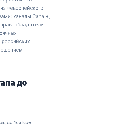
из «европейского
ами: каналы Canal+,
е правообладатели
есячных
я российских
 решением
тапа до
сяц до YouTube