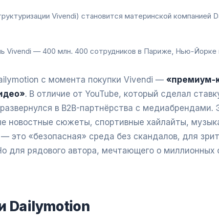
труктуризации Vivendi) становится материнской компанией Da
ь Vivendi — 400 млн. 400 сотрудников в Париже, Нью-Йорке 
ilymotion с момента покупки Vivendi —
«премиум-к
идео»
. В отличие от YouTube, который сделал став
n развернулся в B2B-партнёрства с медиабрендами.
ые новостные сюжеты, спортивные хайлайты, музык
— это «безопасная» среда без скандалов, для зри
Но для рядового автора, мечтающего о миллионных о
 Dailymotion