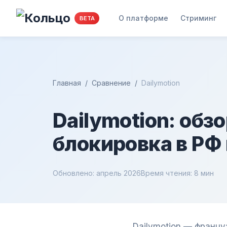
О платформе
Стриминг
BETA
Главная
/
Сравнение
/
Dailymotion
Dailymotion: обз
блокировка в РФ 
Обновлено: апрель 2026
Время чтения: 8 мин
Dailymotion — францу