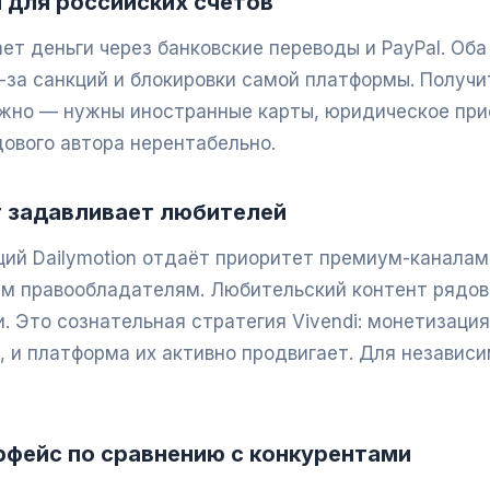
 для российских счетов
ает деньги через банковские переводы и PayPal. Об
з-за санкций и блокировки самой платформы. Получи
жно — нужны иностранные карты, юридическое при
дового автора нерентабельно.
 задавливает любителей
ий Dailymotion отдаёт приоритет премиум-каналам
ым правообладателям. Любительский контент рядово
. Это сознательная стратегия Vivendi: монетизаци
 и платформа их активно продвигает. Для независи
рфейс по сравнению с конкурентами