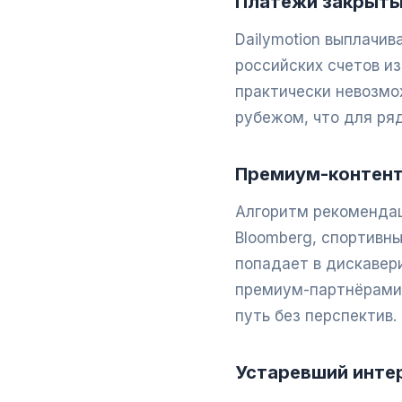
Платежи закрыты
Dailymotion выплачив
российских счетов и
практически невозмо
рубежом, что для ря
Премиум-контент
Алгоритм рекомендац
Bloomberg, спортивн
попадает в дискавери
премиум-партнёрами,
путь без перспектив.
Устаревший инте