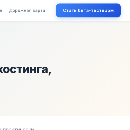
Стать бета-тестером
е
Дорожная карта
хостинга,
а практически