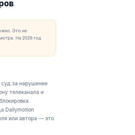
ров
жно. Это не
мотра. На 2026 год
в суд за нарушение
ону телеканала и
 блокировка
а Dailymotion
еля или автора — это