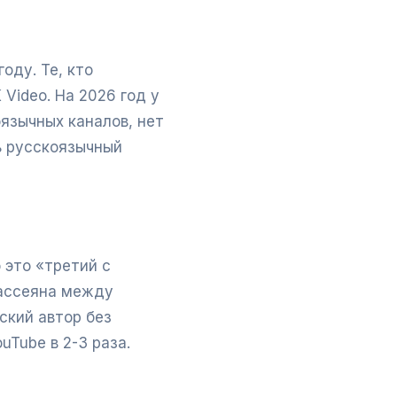
оду. Те, кто
Video. На 2026 год у
оязычных каналов, нет
ь русскоязычный
 это «третий с
рассеяна между
ский автор без
Tube в 2-3 раза.