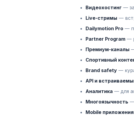
Видеохостинг
— за
Live-стримы
— встр
Dailymotion Pro
— п
Partner Program
— р
Премиум-каналы
—
Спортивный конте
Brand safety
— кура
API и встраиваемы
Аналитика
— для а
Многоязычность
— 
Mobile приложения