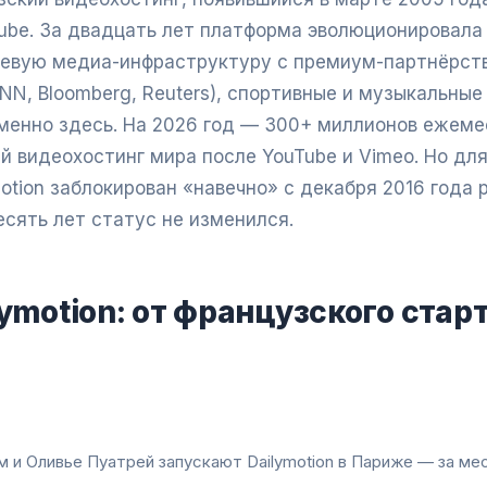
ube. За двадцать лет платформа эволюционировала 
шевую медиа-инфраструктуру с премиум-партнёрств
NN, Bloomberg, Reuters), спортивные и музыкальны
менно здесь. На 2026 год — 300+ миллионов ежем
й видеохостинг мира после YouTube и Vimeo. Но дл
otion заблокирован «навечно» с декабря 2016 года
есять лет статус не изменился.
ymotion: от французского стар
и Оливье Пуатрей запускают Dailymotion в Париже — за ме