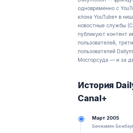
одновременно с YouT
клона YouTube» в ни
новостные службы (C
публикуют контент и
пользователей, трети
пользователей Dailym
Мосгорсуда — и за д
История Dail
Canal+
Март 2005
Бенжамен Бежбаум 