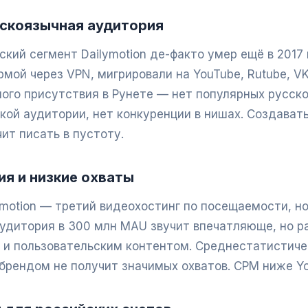
скоязычная аудитория
ский сегмент Dailymotion де-факто умер ещё в 2017 г
мой через VPN, мигрировали на YouTube, Rutube, VK 
мого присутствия в Рунете — нет популярных русск
кой аудитории, нет конкуренции в нишах. Создават
ит писать в пустоту.
я и низкие охваты
motion — третий видеохостинг по посещаемости, но
удитория в 300 млн MAU звучит впечатляюще, но 
и пользовательским контентом. Среднестатистиче
рендом не получит значимых охватов. CPM ниже You