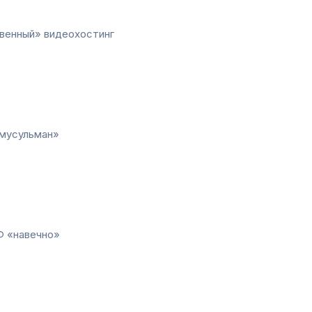
твенный» видеохостинг
 мусульман»
Ф «навечно»