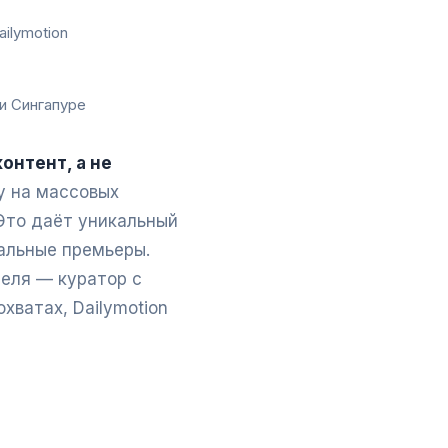
ilymotion
и Сингапуре
онтент, а не
ку на массовых
 Это даёт уникальный
альные премьеры.
теля — куратор с
хватах, Dailymotion