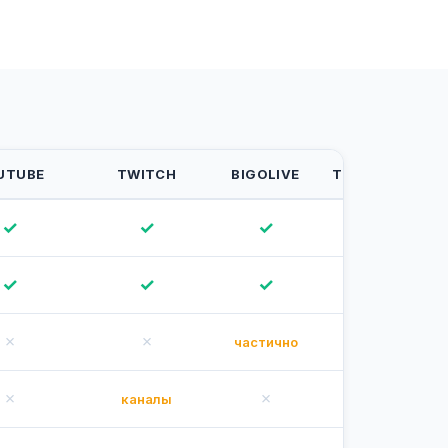
UTUBE
TWITCH
BIGOLIVE
TROVO
INS
✓
✓
✓
✓
✓
✓
✓
✓
✗
✗
✗
частично
✗
✗
✗
каналы