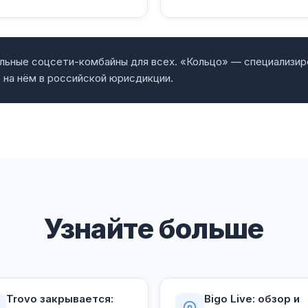
льные соцсети-комбайны для всех. «Кольцо» — специализир
 на нём в российской юрисдикции.
Узнайте больше
Trovo закрывается:
Bigo Live: обзор и