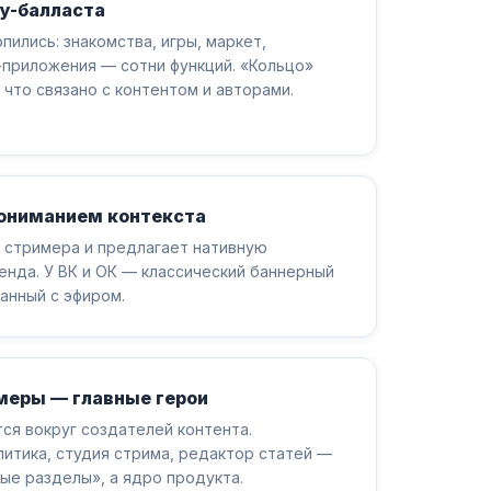
cy-балласта
опились: знакомства, игры, маркет,
-приложения — сотни функций. «Кольцо»
 что связано с контентом и авторами.
пониманием контекста
 стримера и предлагает нативную
енда. У ВК и ОК — классический баннерный
занный с эфиром.
меры — главные герои
ся вокруг создателей контента.
литика, студия стрима, редактор статей —
ые разделы», а ядро продукта.