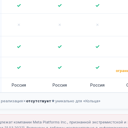
✓
✓
✓
✗
✗
✗
✓
✓
✓
✓
✓
✓
огран
Россия
Россия
Россия
 реализация
✗
отсутствует
★
уникально для «Кольца»
длежат компании Meta Platforms Inc., признанной экстремистской 
т 21.03.2022). Включены в таблицу исключительно в информационных