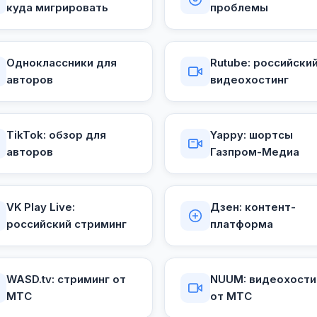
куда мигрировать
проблемы
Одноклассники для
Rutube: российски
авторов
видеохостинг
TikTok: обзор для
Yappy: шортсы
авторов
Газпром-Медиа
VK Play Live:
Дзен: контент-
российский стриминг
платформа
WASD.tv: стриминг от
NUUM: видеохости
МТС
от МТС