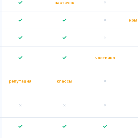
✓
✗
частично
✓
✓
✗
ком
✓
✓
✗
✓
✓
частично
✗
репутация
классы
✗
✗
✗
✓
✓
✓