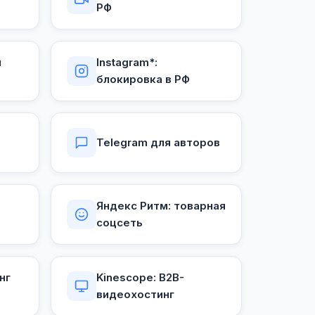
РФ
й
Instagram*:
блокировка в РФ
Telegram для авторов
Яндекс Ритм: товарная
соцсеть
нг
Kinescope: B2B-
видеохостинг