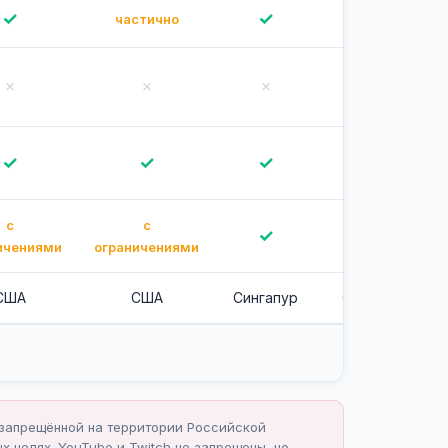
✓
✓
✓
частично
✗
✗
✗
✗
✓
✓
✓
✓
с
с
✓
✓
за
ичениями
ограничениями
США
США
Сингапур
США
США
и запрещённой на территории Российской
 целях. YouTube и Twitch не запрещены, но