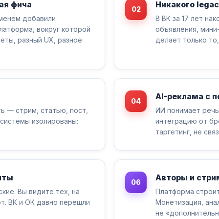
ная фича
Никакого lega
02
еменем добавили
В ВК за 17 лет нак
латформа, вокруг которой
объявления, мини
еты, разный UX, разное
делает только то,
AI-реклама с 
04
ь — стрим, статью, пост,
ИИ понимает речь
дсистемы изолированы:
интеграцию от бр
таргетинг, не свя
нты
Авторы и стри
06
кие. Вы видите тех, на
Платформа строит
ют. ВК и ОК давно перешли
Монетизация, ана
не «дополнительн