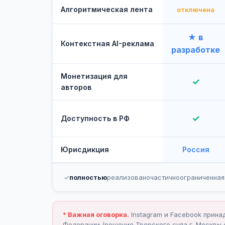
Алгоритмическая лента
отключена
★ в
Контекстная AI-реклама
разработке
Монетизация для
✓
авторов
✓
Доступность в РФ
Юрисдикция
Россия
✓
полностью
реализовано
частично
ограниченная
* Важная оговорка.
Instagram и Facebook прина
Федерации (решение Тверского суда г. Москвы о